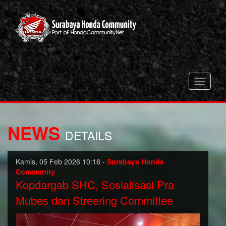
Toggle
navigati
NEWS
DETAILS
Kamis, 05 Feb 2026 10:16 -
Surabaya Honda
Community
Kopdargab SHC, Sosialisasi Pra
Mubes dan Streering Committee