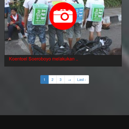
Koentoel Soeroboyo melakukan ..
1
2
3
→
Last ›