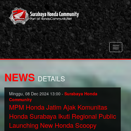
Toggle
navigati
NEWS
DETAILS
Minggu, 08 Dec 2024 13:00 -
Surabaya Honda
Community
MPM Honda Jatim Ajak Komunitas
Honda Surabaya Ikuti Regional Public
Launching New Honda Scoopy