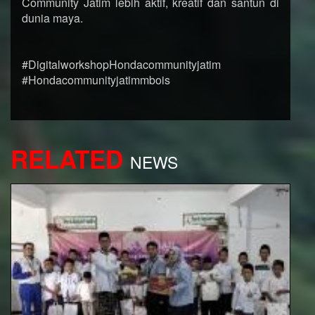
Community Jatim lebih aktif, kreatif dan santun di
dunia maya.
#DigitalworkshopHondacommunityjatim
#Hondacommunityjatimmbois
RELATED
NEWS