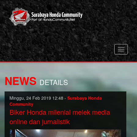
Toggle
navigati
NEWS
DETAILS
Minggu, 24 Feb 2019 12:48 -
Surabaya Honda
Community
Biker Honda milenial melek media
online dan jurnalistik