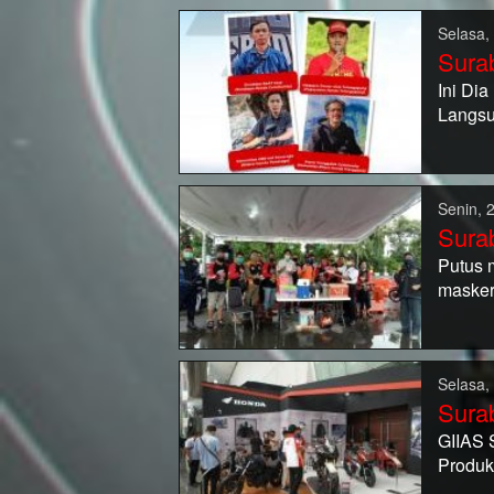
Selasa,
Sura
Ini Di
Langsu
Senin, 
Sura
Putus 
masker
Selasa,
Sura
GIIAS 
Produ