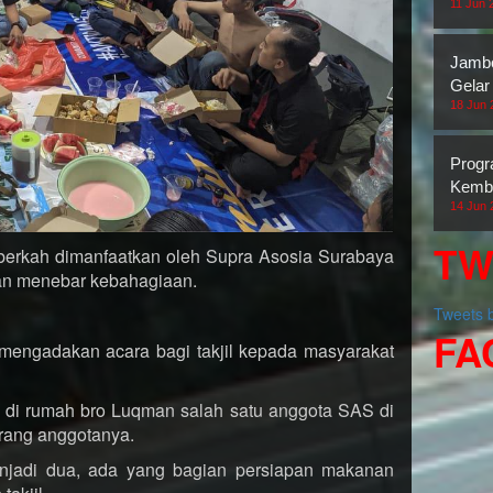
11 Jun 
Jambo
Gelar
18 Jun 
Prog
Kemba
14 Jun 
TW
erkah dimanfaatkan oleh Supra Asosia Surabaya
 dan menebar kebahagiaan.
Tweets
FA
mengadakan acara bagi takjil kepada masyarakat
a di rumah bro Luqman salah satu anggota SAS di
orang anggotanya.
njadi dua, ada yang bagian persiapan makanan