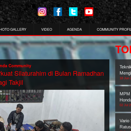
HOTO GALLERY
VIDEO
AGENDA
COMMUNITY PROFI
TO
onda Community
Tekni
kuat Silaturahim di Bulan Ramadhan
Mengh
18 Jun 
i Takjil
MPM 
Honda
02 Jul 
Vario
Ratus