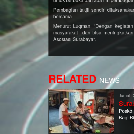
untuk berbuka dan ada tim pembagian t
Pembagian takjil sendiri dilaksanak
bersama.
Menurut Luqman, "Dengan kegiatan
masyarakat dan bisa meningkatkan 
Asosiasi Surabaya".
RELATED
NEWS
Jumat, 
Sura
Posko 
Bagi B