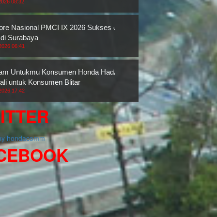
2026 08:32
re Nasional PMCI IX 2026 Sukses di
 di Surabaya
2026 06:41
ram Untukmu Konsumen Honda Hadir
li untuk Konsumen Blitar
2026 17:42
ITTER
 by hondacomm
CEBOOK