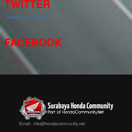
TWITTER
Tweets by hondacomm
FACEBOOK
Email :
info@hondacommunity.net