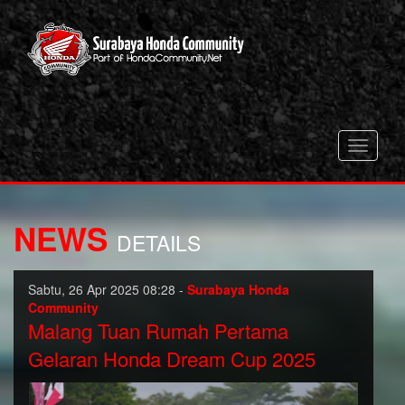
Toggle
navigati
NEWS
DETAILS
Sabtu, 26 Apr 2025 08:28 -
Surabaya Honda
Community
Malang Tuan Rumah Pertama
Gelaran Honda Dream Cup 2025