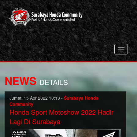
Toggle
navigati
NEWS
DETAILS
Jumat, 15 Apr 2022 10:13 -
Surabaya Honda
Community
Honda Sport Motoshow 2022 Hadir
Lagi Di Surabaya