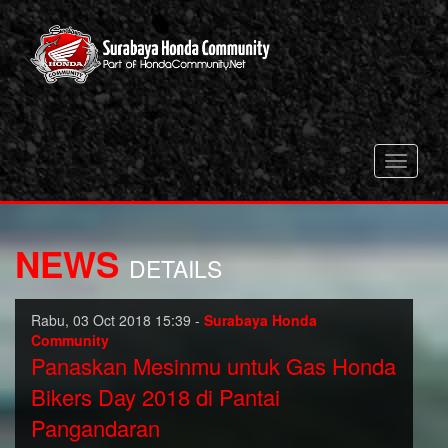
Toggle
navigati
NEWS
DETAILS
Rabu, 03 Oct 2018 15:39 -
Surabaya Honda
Community
Panaskan Mesinmu untuk Gas Honda
Bikers Day 2018 di Pantai
Pangandaran